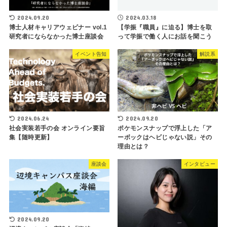
2024.09.20
2024.03.18
博士人材キャリアウェビナー vol.1
【学振『職員』に迫る】博士を取
研究者にならなかった博士座談会
って学振で働く人にお話を聞こう
イベント告知
解説系
2024.06.24
2024.09.20
社会実装若手の会 オンライン要旨
ポケモンスナップで浮上した「ア
集【随時更新】
ーボックはヘビじゃない説」その
理由とは？
座談会
インタビュー
2024.09.20