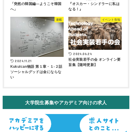
「突然の韓国編―ようこそ韓国
『オスカー・シンドラーに私は
へ」
なる！』
連載
イベント告知
2024.06.24
社会実装若手の会 オンライン要
2024.11.21
旨集【随時更新】
Kukulcan物語 第１章・１-２話
ソーシャルグッドは金にならな
い
大学院生募集やアカデミア向けの求人