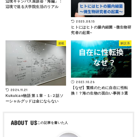
辺境キャンパス座談会「海編」：
辺境で送る大学院生活のリアル
2025.08.15
ヒトにはヒトの腸内細菌 ~微生物研
究者の起業~
連載
解説系
2023.10.26
【なぜ】繁殖のために自在に性転
2024.11.21
換！？海の生物の面白い事例３選
Kukulcan物語 第１章・１-２話ソ
ーシャルグッドは金にならない
ABOUT US