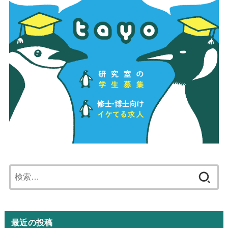
検
索:
最近の投稿