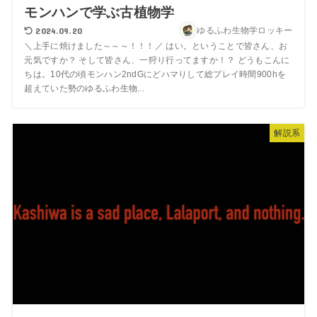
モンハンで学ぶ古植物学
2024.09.20
ゆるふわ生物学ロッキー
＼上手に焼けました～～～！！！／ はい。ということで皆さん、お
元気ですか？ そして皆さん、一狩り行ってますか！？ どうもこんに
ちは。10代の頃モンハン2ndGにどハマりして総プレイ時間900hを
超えていた勢のゆるふわ生物...
解説系