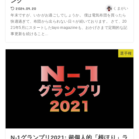
ング
2024.09.20
くまがい
年末ですが、いかがお過ごしでしょうか。 僕は電気布団を買ったら
快適過ぎて、布団から出られない日々が続いております。 さて、20
21年5月にスタートしたtayo magazineも、おかげさまで定期的な記
事更新を続けること...
選手権
N-1グランプリ2021: 超個人的「根ほり」ラ