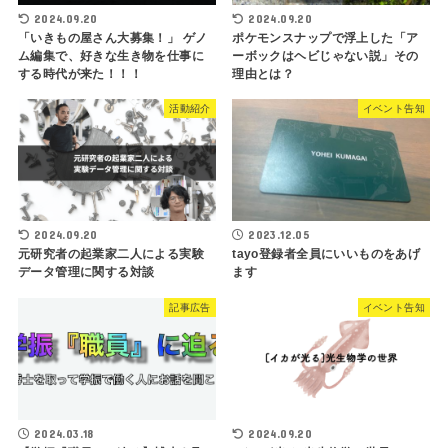
2024.09.20
2024.09.20
「いきもの屋さん大募集！」 ゲノ
ポケモンスナップで浮上した「ア
ム編集で、好きな生き物を仕事に
ーボックはヘビじゃない説」その
する時代が来た！！！
理由とは？
活動紹介
イベント告知
2024.09.20
2023.12.05
元研究者の起業家二人による実験
tayo登録者全員にいいものをあげ
データ管理に関する対談
ます
記事広告
イベント告知
2024.03.18
2024.09.20