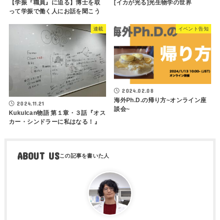
【学振『職員』に迫る】博士を取
[イカが光る]光生物学の世界
って学振で働く人にお話を聞こう
連載
イベント告知
2024.02.08
海外Ph.D.の帰り方~オンライン座
2024.11.21
談会~
Kukulcan物語 第１章・３話『オス
カー・シンドラーに私はなる！』
ABOUT US