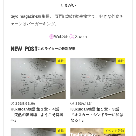
くまがい
tayo magazine編集長。 専門は海洋微生物学で、好きな外食チ
ェーンはバーガーキング。
NEW POST
連載
連載
2025.02.06
2024.11.21
Kukulcan物語 第１章・４話
Kukulcan物語 第１章・３話
「突然の韓国編―ようこそ韓国
『オスカー・シンドラーに私は
へ」
なる！』
連載
イベント告知