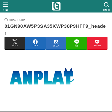
MENU
SEARCH
2023.02.02
01GN90AW5P3SA35KWP38P9HFF9_heade
r
ポスト
シェア
はてブ
送る
Pocket