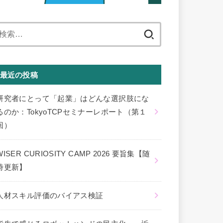
検
索:
最近の投稿
研究者にとって「起業」はどんな選択肢にな
るのか：TokyoTCPセミナーレポート（第１
回）
WISER CURIOSITY CAMP 2026 要旨集【随
時更新】
人材スキル評価のバイアス検証