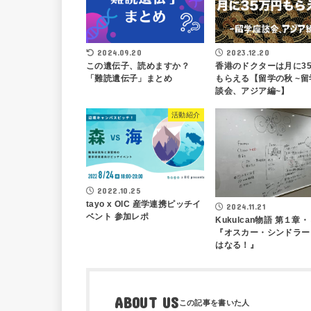
2024.09.20
2023.12.20
この遺伝子、読めますか？
香港のドクターは月に3
「難読遺伝子」まとめ
もらえる【留学の秋 ~留
談会、アジア編~】
活動紹介
2022.10.25
tayo x OIC 産学連携ピッチイ
2024.11.21
ベント 参加レポ
Kukulcan物語 第１章
『オスカー・シンドラー
はなる！』
ABOUT US