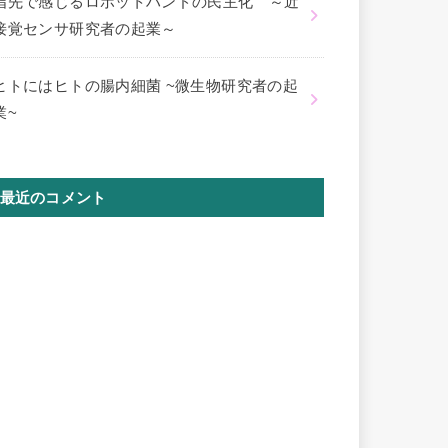
指先で感じるロボットハンドの民主化 ～近
接覚センサ研究者の起業～
ヒトにはヒトの腸内細菌 ~微生物研究者の起
業~
最近のコメント