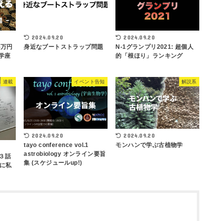
2024.09.20
2024.09.20
5万円
身近なブートストラップ問題
N-1グランプリ2021: 超個人
学座
的「根ほり」ランキング
連載
イベント告知
解説系
2024.09.20
2024.09.20
tayo conference vol.1
モンハンで学ぶ古植物学
astrobiology オンライン要旨
・３話
集 (スケジュールup!)
に私