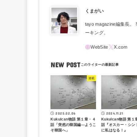
くまがい
tayo magazine
ーキング。
NEW POST
連載
2025.02.06
2024.11.21
Kukulcan物語 第１章・４
Kukulcan物語 第
話「突然の韓国編―ようこ
話『オスカー・シン
そ韓国へ」
に私はなる！』