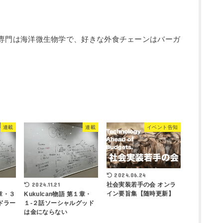
編集長。 専門は海洋微生物学で、好きな外食チェーンはバーガ
連載
連載
イベント告知
2024.06.24
社会実装若手の会 オンラ
2024.11.21
イン要旨集【随時更新】
１章・３
Kukulcan物語 第１章・
ドラー
１-２話ソーシャルグッド
は金にならない