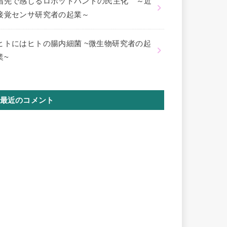
指先で感じるロボットハンドの民主化 ～近
接覚センサ研究者の起業～
ヒトにはヒトの腸内細菌 ~微生物研究者の起
業~
最近のコメント