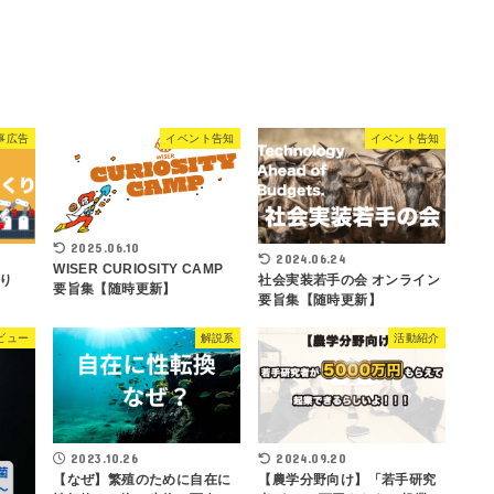
事広告
イベント告知
イベント告知
2025.06.10
2024.06.24
WISER CURIOSITY CAMP
り
社会実装若手の会 オンライン
要旨集【随時更新】
要旨集【随時更新】
ビュー
解説系
活動紹介
2023.10.26
2024.09.20
【なぜ】繁殖のために自在に
【農学分野向け】「若手研究