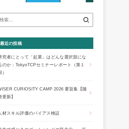
検
索:
最近の投稿
研究者にとって「起業」はどんな選択肢にな
るのか：TokyoTCPセミナーレポート（第１
回）
WISER CURIOSITY CAMP 2026 要旨集【随
時更新】
人材スキル評価のバイアス検証