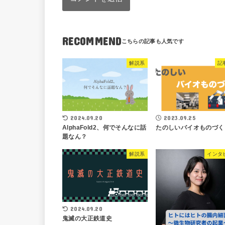
RECOMMEND
解説系
記
2024.09.20
2023.09.25
AlphaFold2、何でそんなに話
たのしいバイオものづく
題なん？
解説系
インタ
2024.09.20
鬼滅の大正鉄道史