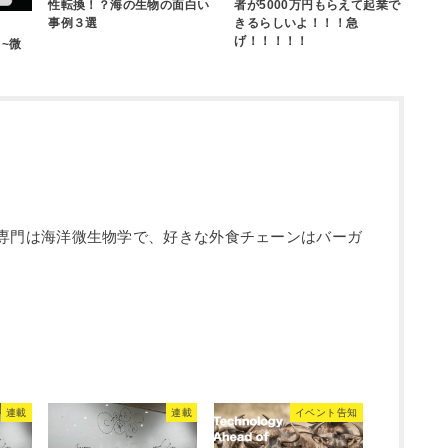
性転換！？海の生物の面白い
者が5000万円もらえて起業で
事例３選
きるらしいよ！！！急
げ！！！！！
~微
編集長。 専門は海洋微生物学で、好きな外食チェーンはバーガ
連載
連載
イベント告知