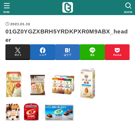
MENU
SEARCH
2023.05.30
01GZ0YGZXBRH5YRDKPXR0M9ABX_head
er
ポスト
シェア
はてブ
送る
Pocket