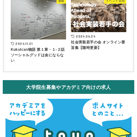
連載
イベント告知
2024.06.24
社会実装若手の会 オンライン要
2024.11.21
旨集【随時更新】
Kukulcan物語 第１章・１-２話
ソーシャルグッドは金にならな
い
大学院生募集やアカデミア向けの求人