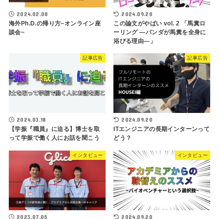
2024.02.08
2024.09.20
海外Ph.D.の帰り方~オンライン座
この論文がやばい vol. 2 「馬糞ロ
談会~
ーリング ―パンダが馬糞を全身に
浴びる理由―」
記事広告
記事広告
2024.03.18
2024.09.20
【学振『職員』に迫る】博士を取
ITエンジニアの長期インターンって
って学振で働く人にお話を聞こう
どう？
インタビュー
インタビュー
2023.07.05
2024.09.20