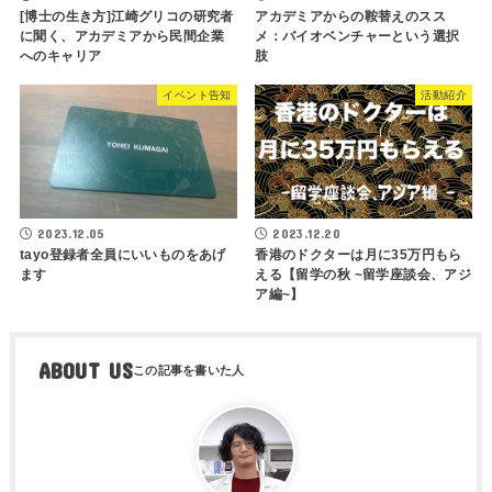
[博士の生き方]江崎グリコの研究者
アカデミアからの鞍替えのスス
に聞く、アカデミアから民間企業
メ：バイオベンチャーという選択
へのキャリア
肢
イベント告知
活動紹介
2023.12.05
2023.12.20
tayo登録者全員にいいものをあげ
香港のドクターは月に35万円もら
ます
える【留学の秋 ~留学座談会、アジ
ア編~】
ABOUT US