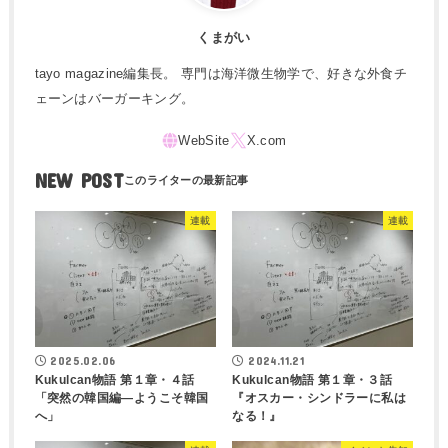
くまがい
tayo magazine編集長。 専門は海洋微生物学で、好きな外食チ
ェーンはバーガーキング。
NEW POST
連載
連載
2025.02.06
2024.11.21
Kukulcan物語 第１章・４話
Kukulcan物語 第１章・３話
「突然の韓国編―ようこそ韓国
『オスカー・シンドラーに私は
へ」
なる！』