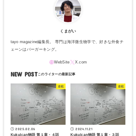
くまがい
tayo magazine編集長。 専門は海洋微生物学で、好きな外食チ
ェーンはバーガーキング。
NEW POST
連載
連載
2025.02.06
2024.11.21
Kukulcan物語 第１章・４話
Kukulcan物語 第１章・３話