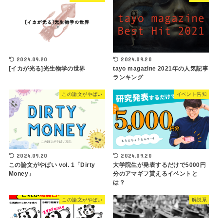
2024.09.20
2024.09.20
[イカが光る]光生物学の世界
tayo magazine 2021年の人気記事
ランキング
この論文がやばい
イベント告知
2024.09.20
2024.09.20
この論文がやばい vol. 1「Dirty
大学院生が発表するだけで5000円
Money」
分のアマギフ貰えるイベントと
は？
この論文がやばい
解説系