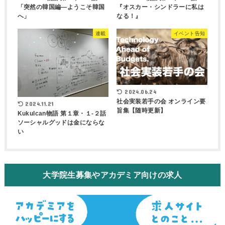
「突然の韓国編―ようこそ韓国
『オスカー・シンドラーに私は
へ」
なる！』
連載
イベント告知
2024.06.24
社会実装若手の会 オンライン要
2024.11.21
旨集【随時更新】
Kukulcan物語 第１章・１-２話
ソーシャルグッドは金にならな
い
大学院生募集やアカデミア向けの求人