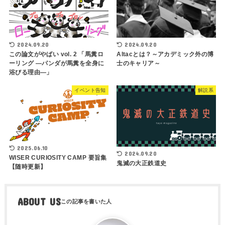
2024.09.20
2024.09.20
この論文がやばい vol. 2 「馬糞ロ
Altacとは？～アカデミック外の博
ーリング ―パンダが馬糞を全身に
士のキャリア～
浴びる理由―」
イベント告知
解説系
2025.06.10
2024.09.20
WISER CURIOSITY CAMP 要旨集
鬼滅の大正鉄道史
【随時更新】
ABOUT US