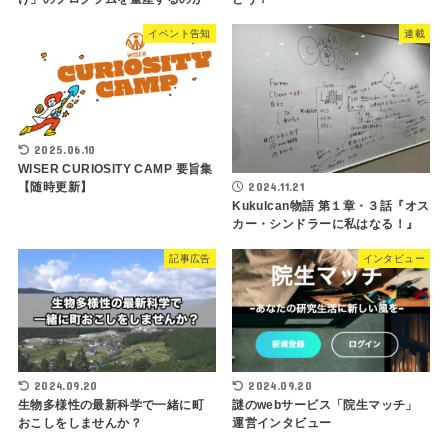
イベント告知
連載
2025.06.10
WISER CURIOSITY CAMP 要旨集
2024.11.21
【随時更新】
Kukulcan物語 第１章・３話『オス
カー・シンドラーに私はなる！』
記事広告
インタビュー
2024.09.20
2024.09.20
生物多様性の最新科学で一緒に町
謎のwebサービス「院生マッチ」
おこしをしませんか？
運営インタビュー