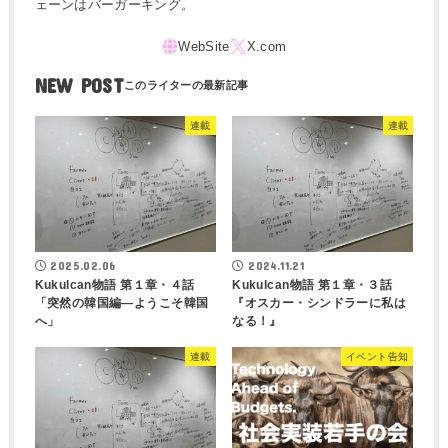
ェーンはバーガーキング。
NEW POST
連載
連載
2025.02.06
2024.11.21
Kukulcan物語 第１章・４話
Kukulcan物語 第１章・３話
「突然の韓国編―ようこそ韓国
『オスカー・シンドラーに私は
へ」
なる！』
連載
イベント告知