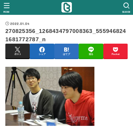
MENU
SEARCH
2022.01.04
270825356_1268434797008363_555946824
1681772787_n
ポスト
シェア
はてブ
送る
Pocket