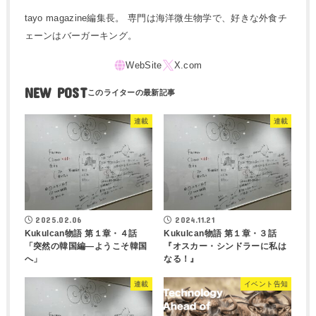
tayo magazine編集長。 専門は海洋微生物学で、好きな外食チ
ェーンはバーガーキング。
NEW POST
連載
連載
2025.02.06
2024.11.21
Kukulcan物語 第１章・４話
Kukulcan物語 第１章・３話
「突然の韓国編―ようこそ韓国
『オスカー・シンドラーに私は
へ」
なる！』
連載
イベント告知