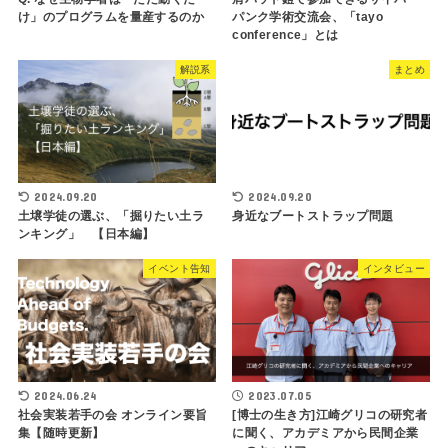
け」のプログラムを量産するのか
パンク学術交流会、「tayo
conference」とは
解説系
まとめ
2024.09.20
2024.09.20
土壌学徒の選ぶ、「掘りたい土ラ
身近なブートストラップ問題
ンキング」 【日本編】
イベント告知
インタビュー
2024.06.24
2023.07.05
社会実装若手の会 オンライン要旨
[博士の生き方]江崎グリコの研究者
集【随時更新】
に聞く、アカデミアから民間企業