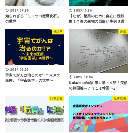
2024.09.20
2023.10.26
知られざる「モロッコ産贋化石」
【なぜ】繁殖のために自在に性転
の世界
換！？海の生物の面白い事例３選
解説系
連載
2024.06.03
宇宙でがんは治るのか!?〜未来の
2025.02.06
医療、「宇宙医学」の世界〜
Kukulcan物語 第１章・４話「突然
の韓国編―ようこそ韓国へ」
記事広告
記事広告