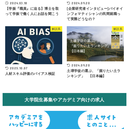
2024.03.18
2024.09.20
【学振『職員』に迫る】博士を取
[企業研究者インタビュー]バイオイ
って学振で働く人にお話を聞こう
ンフォマティシャンの民間就職っ
て実際どうなの？
解説系
解説系
2024.09.20
2025.10.07
土壌学徒の選ぶ、「掘りたい土ラ
人材スキル評価のバイアス検証
ンキング」 【日本編】
大学院生募集やアカデミア向けの求人