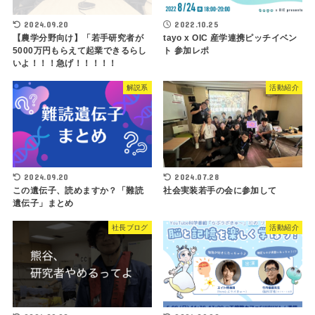
2024.09.20
2022.10.25
【農学分野向け】「若手研究者が
tayo x OIC 産学連携ピッチイベン
5000万円もらえて起業できるらし
ト 参加レポ
いよ！！！急げ！！！！！
解説系
活動紹介
2024.09.20
2024.07.28
この遺伝子、読めますか？「難読
社会実装若手の会に参加して
遺伝子」まとめ
社長ブログ
活動紹介