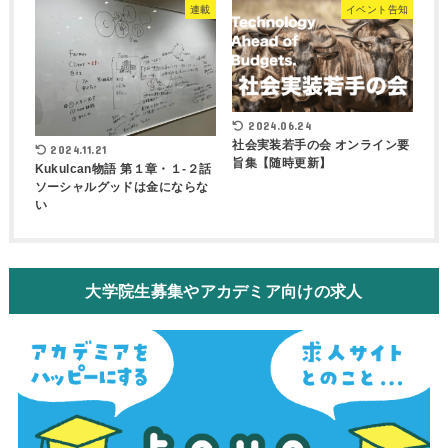
連載
イベント告知
2024.06.24
社会実装若手の会 オンライン要
2024.11.21
旨集【随時更新】
Kukulcan物語 第１章・１-２話
ソーシャルグッドは金にならな
い
大学院生募集やアカデミア向けの求人