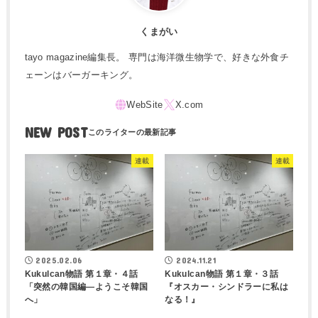
くまがい
tayo magazine編集長。 専門は海洋微生物学で、好きな外食チ
ェーンはバーガーキング。
NEW POST
連載
連載
2025.02.06
2024.11.21
Kukulcan物語 第１章・４話
Kukulcan物語 第１章・３話
「突然の韓国編―ようこそ韓国
『オスカー・シンドラーに私は
へ」
なる！』