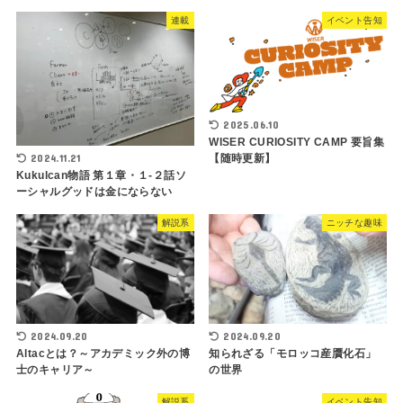
連載
イベント告知
2025.06.10
WISER CURIOSITY CAMP 要旨集
2024.11.21
【随時更新】
Kukulcan物語 第１章・１-２話ソ
ーシャルグッドは金にならない
解説系
ニッチな趣味
2024.09.20
2024.09.20
Altacとは？～アカデミック外の博
知られざる「モロッコ産贋化石」
士のキャリア～
の世界
解説系
イベント告知