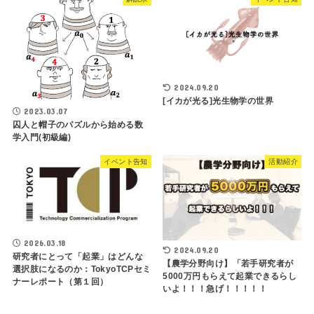
2024.09.20
[イカが光る]光生物学の世界
2023.03.07
囚人と帽子のパズルから始める数
学入門(初級編)
イベント告知
活動紹介
2026.03.18
2024.09.20
研究者にとって「起業」はどんな
【農学分野向け】「若手研究者が
選択肢になるのか：TokyoTCPセミ
5000万円もらえて起業できるらし
ナーレポート（第１回）
いよ！！！急げ！！！！！