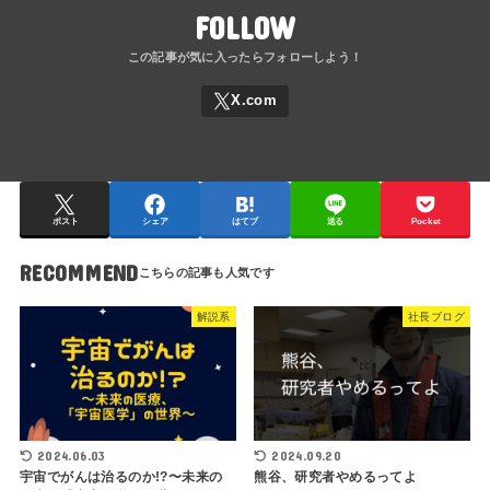
FOLLOW
ポスト
シェア
はてブ
送る
Pocket
RECOMMEND
解説系
社長ブログ
2024.06.03
2024.09.20
宇宙でがんは治るのか!?〜未来の
熊谷、研究者やめるってよ