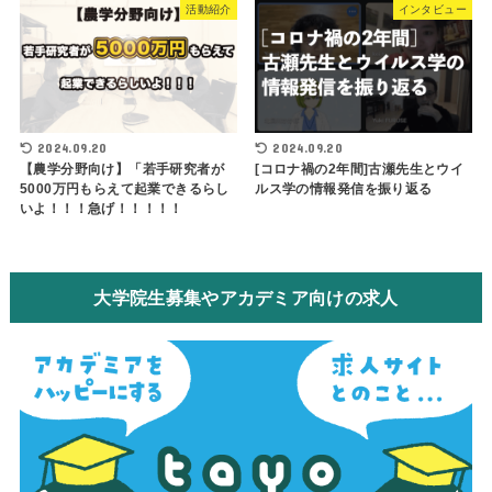
活動紹介
インタビュー
2024.09.20
2024.09.20
【農学分野向け】「若手研究者が
[コロナ禍の2年間]古瀬先生とウイ
5000万円もらえて起業できるらし
ルス学の情報発信を振り返る
いよ！！！急げ！！！！！
大学院生募集やアカデミア向けの求人