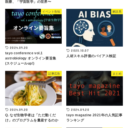
医療、「宇宙医学」の世界〜
イベント告知
解説系
2024.09.20
2025.10.07
tayo conference vol.1
人材スキル評価のバイアス検証
astrobiology オンライン要旨集
(スケジュールup!)
記事広告
まとめ
2024.09.20
2024.09.20
Q. なぜ生物学者は「ただ動くだ
tayo magazine 2021年の人気記事
け」のプログラムを量産するのか
ランキング