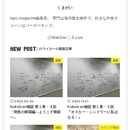
くまがい
tayo magazine編集長。 専門は海洋微生物学で、好きな外食チ
ェーンはバーガーキング。
NEW POST
連載
連載
2025.02.06
2024.11.21
Kukulcan物語 第１章・４話
Kukulcan物語 第１章・３話
「突然の韓国編―ようこそ韓国
『オスカー・シンドラーに私は
へ」
なる！』
連載
イベント告知