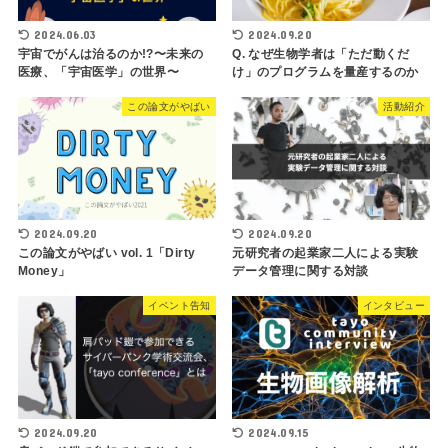
2024.06.03
2024.09.20
宇宙でがんは治るのか!?〜未来の
Q. なぜ生物学者は「ただ動くだ
医療、「宇宙医学」の世界〜
け」のプログラムを量産するのか
この論文がやばい
活動紹介
2024.09.20
2024.09.20
この論文がやばい vol. 1「Dirty
元研究者の起業家二人による実験
Money」
データ管理に関する対談
イベント告知
インタビュー
2024.09.20
2024.09.15