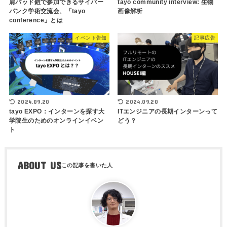
肩パッド鎧で参加できるサイバー
tayo community interview: 生物
パンク学術交流会、「tayo
画像解析
conference」とは
イベント告知
記事広告
2024.09.20
2024.09.20
tayo EXPO：インターンを探す大
ITエンジニアの長期インターンって
学院生のためのオンラインイベン
どう？
ト
ABOUT US