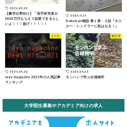
2024.09.20
【農学分野向け】「若手研究者が
2024.11.21
5000万円もらえて起業できるらし
Kukulcan物語 第１章・３話『オス
いよ！！！急げ！！！！！
カー・シンドラーに私はなる！』
まとめ
解説系
2024.09.20
2024.09.20
tayo magazine 2021年の人気記事
モンハンで学ぶ古植物学
ランキング
大学院生募集やアカデミア向けの求人