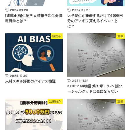
2024.09.20
2024.09.20
[連載企画]生物学 x 情報学①生命情
大学院生が発表するだけで5000円
報科学とは？
分のアマギフ貰えるイベントと
は？
解説系
連載
2025.10.07
2024.11.21
人材スキル評価のバイアス検証
Kukulcan物語 第１章・１-２話ソ
ーシャルグッドは金にならない
活動紹介
連載