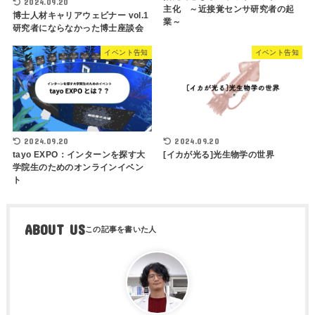
2024.09.20
主化 ～近接覚センサ研究者の起
博士人材キャリアウェビナー vol.1
業～
研究者にならなかった博士座談会
イベント告知
イベント告知
2024.09.20
2024.09.20
tayo EXPO：インターンを探す大
[イカが光る]光生物学の世界
学院生のためのオンラインイベン
ト
ABOUT US