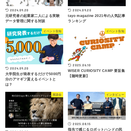
2024.09.20
2024.09.20
元研究者の起業家二人による実験
tayo magazine 2021年の人気記事
データ管理に関する対談
ランキング
イベント告知
イベント告知
2025.06.10
2024.09.20
WISER CURIOSITY CAMP 要旨集
大学院生が発表するだけで5000円
【随時更新】
分のアマギフ貰えるイベントと
は？
座談会
インタビュー
2025.08.15
指先で感じるロボットハンドの民