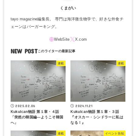
くまがい
tayo magazine編集長。 専門は海洋微生物学で、好きな外食チ
ェーンはバーガーキング。
NEW POST
連載
連載
2025.02.06
2024.11.21
Kukulcan物語 第１章・４話
Kukulcan物語 第１章・３話
「突然の韓国編―ようこそ韓国
『オスカー・シンドラーに私は
へ」
なる！』
連載
イベント告知