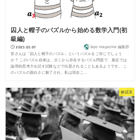
囚人と帽子のパズルから始める数学入門(初
級編)
2023.03.07
tayo magazine 編集部
皆さんは「囚人と帽子のパズル」というパズルをご存じでしょう
か？ このパズル自体は、古くから存在するパズル問題で、最近では
論理的思考力を試す試験などで出題されることもあるようです。 こ
のパズルの面白さに魅了され、私は現在こ...
解説系