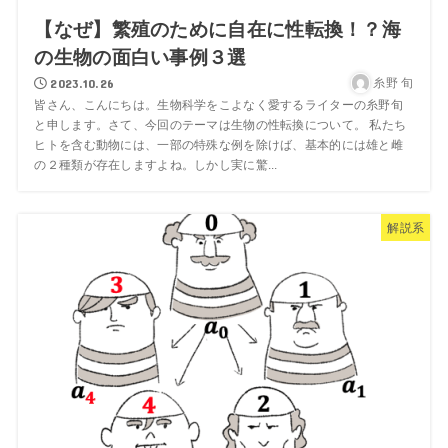
【なぜ】繁殖のために自在に性転換！？海
の生物の面白い事例３選
2023.10.26
糸野 旬
皆さん、こんにちは。生物科学をこよなく愛するライターの糸野旬
と申します。さて、今回のテーマは生物の性転換について。 私たち
ヒトを含む動物には、一部の特殊な例を除けば、基本的には雄と雌
の２種類が存在しますよね。しかし実に驚...
解説系