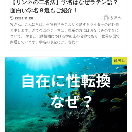
【リンネの二名法】学名はなぜラテン語？
面白い学名８選もご紹介！
2023.11.20
糸野 旬
皆さん、こんにちは。生物科学をこよなく愛するライターの糸野旬
と申します。さて今回のテーマは、理系の方にはおなじみの学名に
ついて。 学名とは動植物につける学術上の名称であり、世界各国で
共通しています。学名の表記には、古代ロ...
解説系