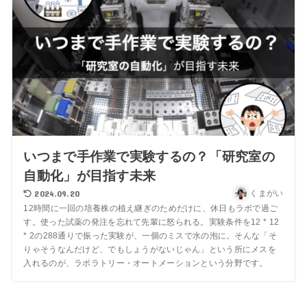
いつまで手作業で実験するの？「研究室の
自動化」が目指す未来
2024.09.20
くまがい
12時間に一回の培養株の植え継ぎのためだけに、休日もラボで過ご
す。使った試薬の発注を忘れて先輩に怒られる。実験条件を12 * 12
* 2の288通りで振った実験が、一個のミスで水の泡に。そんな「そ
りゃそうなんだけど、でもしょうがないじゃん」という所にメスを
入れるのが、ラボラトリー・オートメーションという分野です。