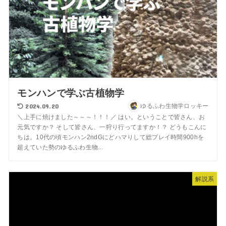
モンハンで学ぶ古植物学
2024.09.20
ゆるふわ生物学ロッキー
＼上手に焼けました～～～！！！／ はい。ということで皆さん、お
元気ですか？ そして皆さん、一狩り行ってますか！？ どうもこんに
ちは。10代の頃モンハン2ndGにどハマりして総プレイ時間900hを
超えていた勢のゆるふわ生物...
解説系