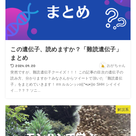
この遺伝子、読めますか？「難読遺伝子」
まとめ
2024.09.20
おがちゃん
突然ですが、難読遺伝子クーイズ！！！ この記事の目次の遺伝子の
読み方、分かりますか？みなさんからツイートで頂いた「難読遺伝
子」をまとめていきます！ rrn ルルンッ♪o((*•ω•))o SHH シイイイ
イ…？？？ ソニ...
解説系