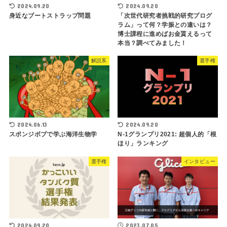
2024.09.20
2024.09.20
身近なブートストラップ問題
「次世代研究者挑戦的研究プログ
ラム」って何？学振との違いは？
博士課程に進めばお金貰えるって
本当？調べてみました！
解説系
選手権
2024.06.13
2024.09.20
スポンジボブで学ぶ海洋生物学
N-1グランプリ2021: 超個人的「根
ほり」ランキング
選手権
インタビュー
2024.09.20
2023.07.05