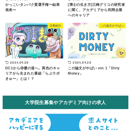
かっこいタンパク質選手権〜結果
[博士の生き方]江崎グリコの研究者
発表〜
に聞く、アカデミアから民間企業
へのキャリア
活動紹介
この論文がやばい
2024.09.20
2024.09.20
DC1から俳優の道へ。異色のキャ
この論文がやばい vol. 1「Dirty
リアから生まれた番組「らぶラボ
Money」
きゅ〜」とは！？
大学院生募集やアカデミア向けの求人