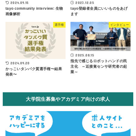
2023.12.05
2024.09.15
tayo登録者全員にいいものをあげ
tayo community interview: 生物
ます
画像解析
選手権
インタビュー
2025.08.15
指先で感じるロボットハンドの民
2024.09.20
主化 ～近接覚センサ研究者の起
かっこいタンパク質選手権〜結果
業～
発表〜
大学院生募集やアカデミア向けの求人