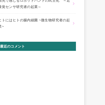
指先で感じるロボットハンドの民主化 ～近
接覚センサ研究者の起業～
ヒトにはヒトの腸内細菌 ~微生物研究者の起
業~
最近のコメント