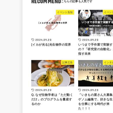
RECOMMEND
イベント告知
イベン
2024.09.20
2024.09.20
[イカが光る]光生物学の世界
いつまで手作業で実験す
の？「研究室の自動化」
指す未来
記事広告
インタ
2024.09.20
2024.09.20
Q. なぜ生物学者は「ただ動く
「いきもの屋さん大募集
だけ」のプログラムを量産す
ゲノム編集で、好きな生
るのか
を仕事にする時代が来
た！！！