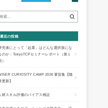
検
索:
最近の投稿
研究者にとって「起業」はどんな選択肢にな
るのか：TokyoTCPセミナーレポート（第１
回）
WISER CURIOSITY CAMP 2026 要旨集【随
時更新】
人材スキル評価のバイアス検証