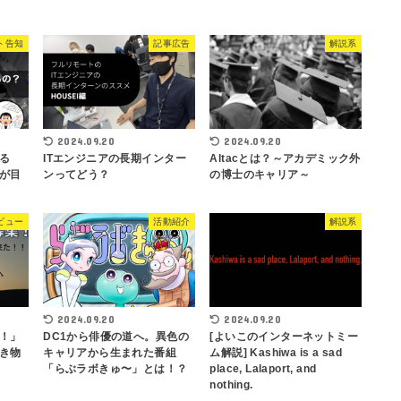
ト告知
記事広告
解説系
2024.09.20
2024.09.20
る
ITエンジニアの長期インター
Altacとは？～アカデミック外
が目
ンってどう？
の博士のキャリア～
ビュー
活動紹介
解説系
2024.09.20
2024.09.20
！」
DC1から俳優の道へ。異色の
[よいこのインターネットミー
き物
キャリアから生まれた番組
ム解説] Kashiwa is a sad
「らぶラボきゅ〜」とは！？
place, Lalaport, and
nothing.