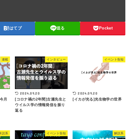
はてブ
送る
Pocket
連載
インタビュー
イベント告知
2024.09.20
2024.09.20
今月
[コロナ禍の2年間]古瀬先生と
[イカが光る]光生物学の世界
ウイルス学の情報発信を振り
返る
解説系
イベント告知
解説系