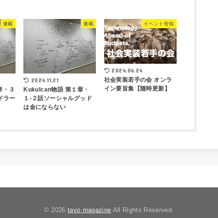
連載
連載
イベント告知
2024.06.24
社会実装若手の会 オンラ
2024.11.21
イン要旨集【随時更新】
１章・３
Kukulcan物語 第１章・
ドラー
１-２話ソーシャルグッド
は金にならない
© 2026
tayo magazine
All Rights Reserved.