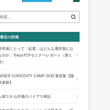
検
索:
最近の投稿
研究者にとって「起業」はどんな選択肢にな
るのか：TokyoTCPセミナーレポート（第１
回）
WISER CURIOSITY CAMP 2026 要旨集【随
時更新】
人材スキル評価のバイアス検証