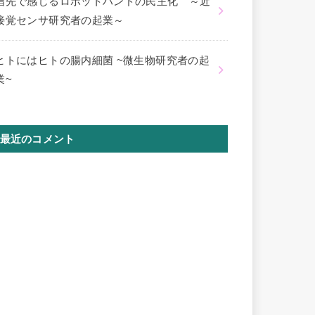
指先で感じるロボットハンドの民主化 ～近
接覚センサ研究者の起業～
ヒトにはヒトの腸内細菌 ~微生物研究者の起
業~
最近のコメント