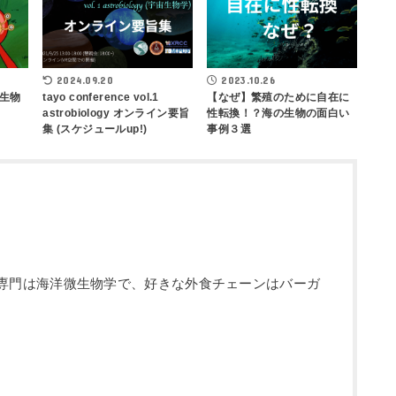
2024.09.20
2023.10.26
生物
tayo conference vol.1
【なぜ】繁殖のために自在に
astrobiology オンライン要旨
性転換！？海の生物の面白い
集 (スケジュールup!)
事例３選
編集長。 専門は海洋微生物学で、好きな外食チェーンはバーガ