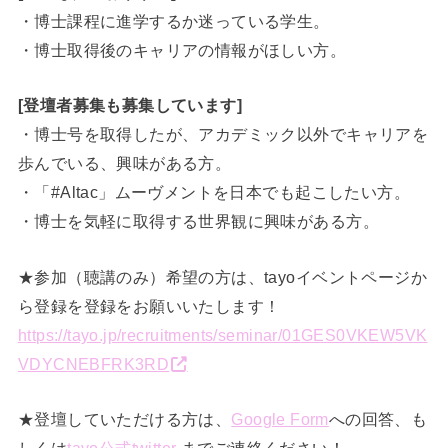
・博士課程に進学するか迷っている学生。
・博士取得後のキャリアの情報がほしい方。
[登壇者募集も募集しています]
・博士号を取得したが、アカデミック以外でキャリアを
歩んでいる、興味がある方。
・「#Altac」ムーヴメントを日本でも起こしたい方。
・博士を気軽に取得する世界観に興味がある方。
★参加（聴講のみ）希望の方は、tayoイベントページか
ら登録を登録をお願いいたします！
https://tayo.jp/recruitments/seminar/01GES0VKEW5VK
VDYCNEBFRK3RD
★登壇していただける方は、
Google Form
への回答、も
しくは
tayo公式twitter
までご連絡ください！