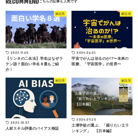
RECOMMEND
解説系
解説系
2023.11.20
2024.06.03
【リンネの二名法】学名はなぜラ
宇宙でがんは治るのか!?〜未来の
テン語？面白い学名８選もご紹
医療、「宇宙医学」の世界〜
介！
解説系
解説系
2024.09.20
2025.10.07
土壌学徒の選ぶ、「掘りたい土ラ
人材スキル評価のバイアス検証
ンキング」 【日本編】