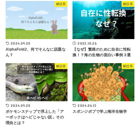
解説系
解説系
2024.09.20
2023.10.26
AlphaFold2、何でそんなに話題な
【なぜ】繁殖のために自在に性転
ん？
換！？海の生物の面白い事例３選
解説系
解説系
2024.09.20
2024.06.13
ポケモンスナップで浮上した「ア
スポンジボブで学ぶ海洋生物学
ーボックはヘビじゃない説」その
理由とは？