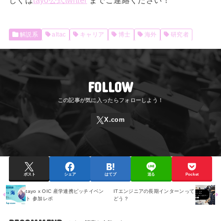
解説系
altac
キャリア
博士
海外
研究者
FOLLOW
ポスト
シェア
はてブ
送る
Pocket
tayo x OIC 産学連携ピッチイベン
ITエンジニアの長期インターンって
ト 参加レポ
どう？