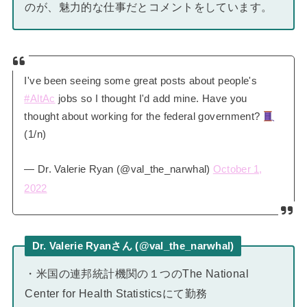
のが、魅力的な仕事だとコメントをしています。
I've been seeing some great posts about people's
#AltAc
jobs so I thought I'd add mine. Have you
thought about working for the federal government?
(1/n)
— Dr. Valerie Ryan (@val_the_narwhal)
October 1,
2022
Dr. Valerie Ryanさん (@val_the_narwhal)
・米国の連邦統計機関の１つのThe National
Center for Health Statisticsにて勤務