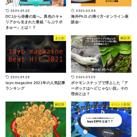
2024.09.20
2024.02.08
DC1から俳優の道へ。異色のキャ
海外Ph.D.の帰り方~オンライン座
リアから生まれた番組「らぶラボ
談会~
きゅ〜」とは！？
まとめ
解説系
2024.09.20
2024.09.20
tayo magazine 2021年の人気記事
ポケモンスナップで浮上した「ア
ランキング
ーボックはヘビじゃない説」その
理由とは？
解説系
イベント告知