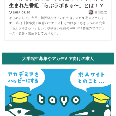
生まれた番組「らぶラボきゅ〜」とは！？
2024.09.20
佐伯恵太
はじめまして。今回、初投稿させていただきます佐伯恵太と申しま
す。 私は【新感覚！教育バラエティ】とつげき！ちきゅうの研究室
「らぶラボきゅ〜」というやや長い名前のYouTube番組のプロデュ
ース・監督・出演をしております。...
大学院生募集やアカデミア向けの求人