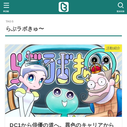
MENU
SEARCH
らぶラボきゅ〜
活動紹介
DC1から俳優の道へ。異色のキャリアから