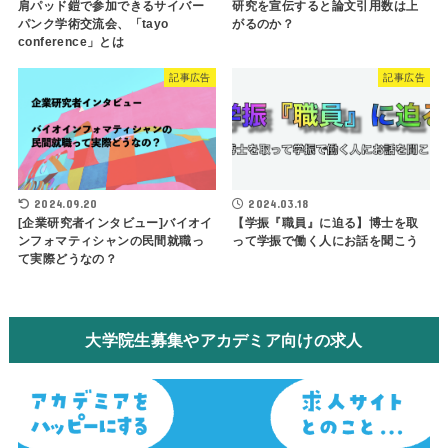
肩パッド鎧で参加できるサイバー
研究を宣伝すると論文引用数は上
パンク学術交流会、「tayo
がるのか？
conference」とは
記事広告
記事広告
2024.09.20
2024.03.18
[企業研究者インタビュー]バイオイ
【学振『職員』に迫る】博士を取
ンフォマティシャンの民間就職っ
って学振で働く人にお話を聞こう
て実際どうなの？
大学院生募集やアカデミア向けの求人