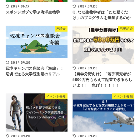
2024.06.13
2024.09.20
スポンジボブで学ぶ海洋生物学
Q. なぜ生物学者は「ただ動くだ
け」のプログラムを量産するのか
座談会
活動紹介
2024.09.20
2024.09.20
辺境キャンパス座談会「海編」：
【農学分野向け】「若手研究者が
辺境で送る大学院生活のリアル
5000万円もらえて起業できるらし
いよ！！！急げ！！！！！
イベント告知
イベント告知
2024.09.20
2024.09.20